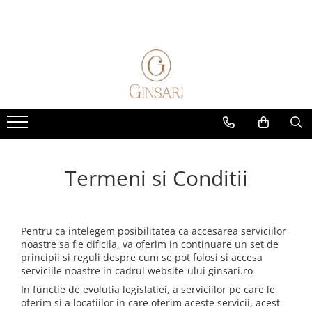
Parfumuri
Alte produse
Seturi cadou
Home & Auto
Parfumuri femei
Cosmetice dama
Cadou Pentru Ea
Parfumuri de masina
Parfum Clasic
Cosmetice barbati
Cadou Pentru El
Parfumuri de camera
Parfum Nisa
Diverse
Solutii de curatare animale
Parfumuri barbati
Parfum Clasic
Termeni si Conditii
Parfum Nisa
Parfumuri unisex
Parfum Clasic
Parfum Nisa
Pentru ca intelegem posibilitatea ca accesarea serviciilor
noastre sa fie dificila, va oferim in continuare un set de
Exclusive 5 Elements
principii si reguli despre cum se pot folosi si accesa
Parfumuri Copii
serviciile noastre in cadrul website-ului ginsari.ro
In functie de evolutia legislatiei, a serviciilor pe care le
oferim si a locatiilor in care oferim aceste servicii, acest