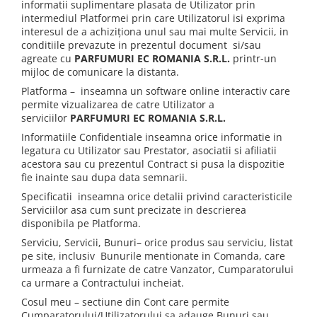
informatii suplimentare plasata de Utilizator prin
intermediul Platformei prin care Utilizatorul isi exprima
interesul de a achiziţiona unul sau mai multe Servicii, in
conditiile prevazute in prezentul document si/sau
agreate cu
PARFUMURI EC ROMANIA S.R.L.
printr-un
mijloc de comunicare la distanta.
Platforma – inseamna un software online interactiv care
permite vizualizarea de catre Utilizator a
serviciilor
PARFUMURI EC ROMANIA S.R.L.
Informatiile Confidentiale inseamna orice informatie in
legatura cu Utilizator sau Prestator, asociatii si afiliatii
acestora sau cu prezentul Contract si pusa la dispozitie
fie inainte sau dupa data semnarii.
Specificatii inseamna orice detalii privind caracteristicile
Serviciilor asa cum sunt precizate in descrierea
disponibila pe Platforma.
Serviciu, Servicii, Bunuri– orice produs sau serviciu, listat
pe site, inclusiv Bunurile mentionate in Comanda, care
urmeaza a fi furnizate de catre Vanzator, Cumparatorului
ca urmare a Contractului incheiat.
Cosul meu – sectiune din Cont care permite
Cumparatorului/Utilizatorului sa adauge Bunuri sau