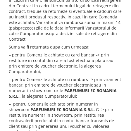
In cazul in care Clientul/Cumparatorul solicita retragerea
din Contract in cadrul termenului legal de retragere din
contract, trebuie sa returneze si eventualele cadouri care
au insotit produsul respectiv. In cazul in care Comanda
este achitata, Vanzatorul va rambursa suma in maxim 14
(paisprezece) zile de la data informarii Vanzatorului de
catre Cumparator asupra deciziei sale de retragere din
Contract.
Suma va fi returnata dupa cum urmeaza:
– pentru Comenzile achitate cu card bancar -> prin
restituire in contul din care a fost efectuata plata sau
prin emitere de voucher electronic, la alegerea
Cumparatorului;
– pentru Comenzile achitate cu ramburs -> prin virament
bancar, prin emitere de voucher electronic sau in
numerar in showroom-urile
PARFUMURI EC ROMANIA
S.R.L.
, la alegerea Cumparatorului;
– pentru Comenzile achitate prin numerar in
showroom
PARFUMURI EC ROMANIA S.R.L.
G -> prin
restituire numerar in showroom, prin restituirea
contravalorii produsului in contul bancar transmis de
client sau prin generarea unui voucher cu valoarea