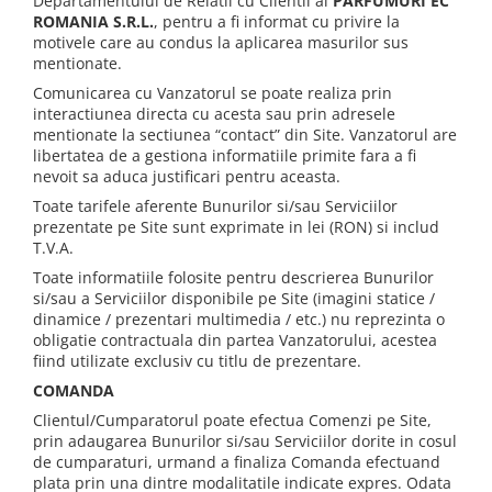
Departamentului de Relatii cu Clientii al
PARFUMURI EC
ROMANIA S.R.L.
, pentru a fi informat cu privire la
motivele care au condus la aplicarea masurilor sus
mentionate.
Comunicarea cu Vanzatorul se poate realiza prin
interactiunea directa cu acesta sau prin adresele
mentionate la sectiunea “contact” din Site. Vanzatorul are
libertatea de a gestiona informatiile primite fara a fi
nevoit sa aduca justificari pentru aceasta.
Toate tarifele aferente Bunurilor si/sau Serviciilor
prezentate pe Site sunt exprimate in lei (RON) si includ
T.V.A.
Toate informatiile folosite pentru descrierea Bunurilor
si/sau a Serviciilor disponibile pe Site (imagini statice /
dinamice / prezentari multimedia / etc.) nu reprezinta o
obligatie contractuala din partea Vanzatorului, acestea
fiind utilizate exclusiv cu titlu de prezentare.
COMANDA
Clientul/Cumparatorul poate efectua Comenzi pe Site,
prin adaugarea Bunurilor si/sau Serviciilor dorite in cosul
de cumparaturi, urmand a finaliza Comanda efectuand
plata prin una dintre modalitatile indicate expres. Odata