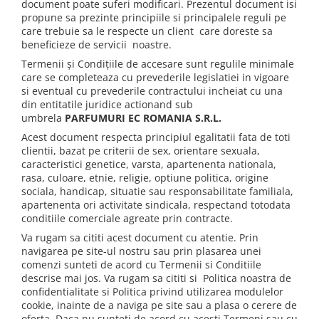
document poate suferi modificari. Prezentul document isi
propune sa prezinte principiile si principalele reguli pe
care trebuie sa le respecte un client care doreste sa
beneficieze de servicii noastre.
Termenii şi Condiţiile de accesare sunt regulile minimale
care se completeaza cu prevederile legislatiei in vigoare
si eventual cu prevederile contractului incheiat cu una
din entitatile juridice actionand sub
umbrela
PARFUMURI EC ROMANIA S.R.L.
Acest document respecta principiul egalitatii fata de toti
clientii, bazat pe criterii de sex, orientare sexuala,
caracteristici genetice, varsta, apartenenta nationala,
rasa, culoare, etnie, religie, optiune politica, origine
sociala, handicap, situatie sau responsabilitate familiala,
apartenenta ori activitate sindicala, respectand totodata
conditiile comerciale agreate prin contracte.
Va rugam sa cititi acest document cu atentie. Prin
navigarea pe site-ul nostru sau prin plasarea unei
comenzi sunteti de acord cu Termenii si Conditiile
descrise mai jos. Va rugam sa cititi si Politica noastra de
confidentialitate si Politica privind utilizarea modulelor
cookie, inainte de a naviga pe site sau a plasa o cerere de
oferta. Daca nu sunteti de acord cu acesti Termeni sau cu