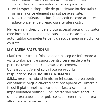
comanda si informa autoritatile competente;
Veti respecta drepturile de proprietate intelectuala cu
privire la orice element regasit pe acest site.
Nu veti desfasura niciun fel de actiune care ar putea
aduce orice fel de prejudiciu site-ului nostru.
Ne rezervam dreptul de a bloca accesul oricarui utilizator
care incalca regulile de mai sus si de a ne adresa
autoritatilor competente pentru recuperarea prejudiciilor
cauzate.
LIMITAREA RASPUNDERII
Platforma ar trebui folosita doar in scop de informare a
vizitatorilor, pentru suport pentru cererea de oferte
personalizate si pentru plasarea de comenzi online.
Utilizarea platformei se va face pe propria
raspundere,
PARFUMURI EC ROMANIA
S.R.L.
,
neasumandu-si in niciun fel raspunderea pentru
eventualele prejudicii/erori care pot aparea ca urmare a
folosirii platformei incluzand, dar fara a se limita la
imposibilitatea obtinerii unei oferte sau orice sanctiuni
din partea autoritatilor publice sau pretentii din partea
altor persoane sau entitati.