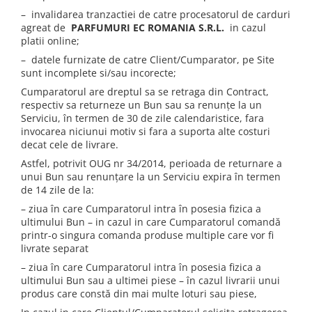
– invalidarea tranzactiei de catre procesatorul de carduri
agreat de
PARFUMURI EC ROMANIA S.R.L.
in cazul
platii online;
– datele furnizate de catre Client/Cumparator, pe Site
sunt incomplete si/sau incorecte;
Cumparatorul are dreptul sa se retraga din Contract,
respectiv sa returneze un Bun sau sa renunțe la un
Serviciu, în termen de 30 de zile calendaristice, fara
invocarea niciunui motiv si fara a suporta alte costuri
decat cele de livrare.
Astfel, potrivit OUG nr 34/2014, perioada de returnare a
unui Bun sau renunțare la un Serviciu expira în termen
de 14 zile de la:
– ziua în care Cumparatorul intra în posesia fizica a
ultimului Bun – in cazul in care Cumparatorul comandă
printr-o singura comanda produse multiple care vor fi
livrate separat
– ziua în care Cumparatorul intra în posesia fizica a
ultimului Bun sau a ultimei piese – în cazul livrarii unui
produs care constă din mai multe loturi sau piese,