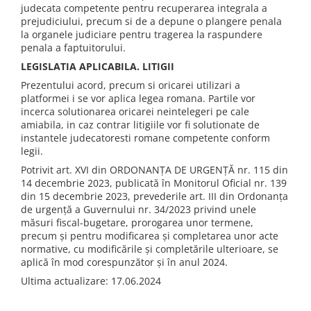
judecata competente pentru recuperarea integrala a
prejudiciului, precum si de a depune o plangere penala
la organele judiciare pentru tragerea la raspundere
penala a faptuitorului.
LEGISLATIA APLICABILA. LITIGII
Prezentului acord, precum si oricarei utilizari a
platformei i se vor aplica legea romana. Partile vor
incerca solutionarea oricarei neintelegeri pe cale
amiabila, in caz contrar litigiile vor fi solutionate de
instantele judecatoresti romane competente conform
legii.
Potrivit art. XVI din ORDONANȚA DE URGENȚĂ nr. 115 din
14 decembrie 2023, publicată în Monitorul Oficial nr. 139
din 15 decembrie 2023, prevederile art. III din Ordonanța
de urgență a Guvernului nr. 34/2023 privind unele
măsuri fiscal-bugetare, prorogarea unor termene,
precum și pentru modificarea și completarea unor acte
normative, cu modificările și completările ulterioare, se
aplică în mod corespunzător și în anul 2024.
Ultima actualizare: 17.06.2024