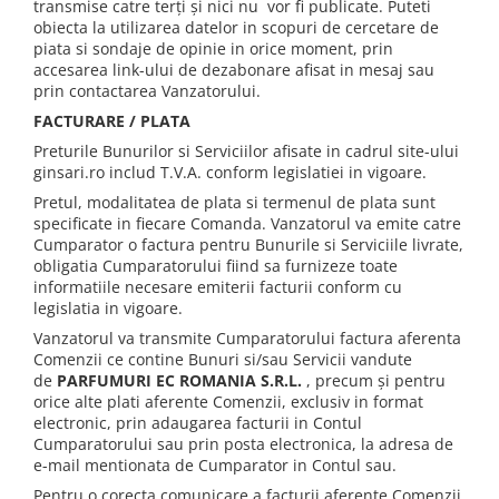
transmise catre terți și nici nu vor fi publicate. Puteti
obiecta la utilizarea datelor in scopuri de cercetare de
piata si sondaje de opinie in orice moment, prin
accesarea link-ului de dezabonare afisat in mesaj sau
prin contactarea Vanzatorului.
FACTURARE / PLATA
Preturile Bunurilor si Serviciilor afisate in cadrul site-ului
ginsari.ro includ T.V.A. conform legislatiei in vigoare.
Pretul, modalitatea de plata si termenul de plata sunt
specificate in fiecare Comanda. Vanzatorul va emite catre
Cumparator o factura pentru Bunurile si Serviciile livrate,
obligatia Cumparatorului fiind sa furnizeze toate
informatiile necesare emiterii facturii conform cu
legislatia in vigoare.
Vanzatorul va transmite Cumparatorului factura aferenta
Comenzii ce contine Bunuri si/sau Servicii vandute
de
PARFUMURI EC ROMANIA S.R.L.
, precum şi pentru
orice alte plati aferente Comenzii, exclusiv in format
electronic, prin adaugarea facturii in Contul
Cumparatorului sau prin posta electronica, la adresa de
e-mail mentionata de Cumparator in Contul sau.
Pentru o corecta comunicare a facturii aferente Comenzii,