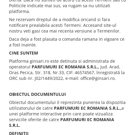
Politicile indicate mai sus, va rugam sa nu utilizati
platforma.
Ne rezervam dreptul de a modifica oricand si fara
notificare prealabila acesti Termeni. Accesand site-ul
nostru veti gasi cea mai recenta versiune a Termenilor.
Daca deja a fost plasata o comanda ramana in vigoare ce
a fost inainte.
CINE SUNTEM
Platforma ginsari.ro este detinuta si administrata de
operatorul
PARFUMURI EC ROMANIA S.R.L.,
Jud. Arad,
Oras Pecica, Str. 318, Nr.33, CIF: 46574567, înregistrată la
ORC sub nr. J02/1449/2022, e-mail: office@ginsari.ro.
OBIECTUL DOCUMENTULUI
Obiectul documentului il reprezinta punerea la dispozitia
utilizatorului de catre
PARFUMURI EC ROMANIA S.R.L.
,
a
unei platforme interactive prin care poate vizualiza
serviciile oferite de catre
PARFUMURI EC ROMANIA
S.R.L.
DEFINITII