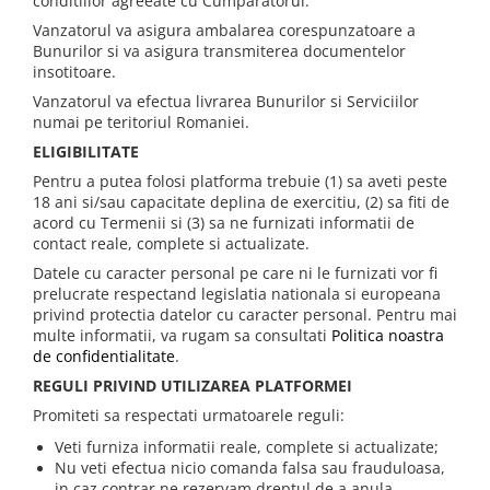
conditiilor agreeate cu Cumparatorul.
Vanzatorul va asigura ambalarea corespunzatoare a
Bunurilor si va asigura transmiterea documentelor
insotitoare.
Vanzatorul va efectua livrarea Bunurilor si Serviciilor
numai pe teritoriul Romaniei.
ELIGIBILITATE
Pentru a putea folosi platforma trebuie (1) sa aveti peste
18 ani si/sau capacitate deplina de exercitiu, (2) sa fiti de
acord cu Termenii si (3) sa ne furnizati informatii de
contact reale, complete si actualizate.
Datele cu caracter personal pe care ni le furnizati vor fi
prelucrate respectand legislatia nationala si europeana
privind protectia datelor cu caracter personal. Pentru mai
multe informatii, va rugam sa consultati
Politica noastra
de confidentialitate
.
REGULI PRIVIND UTILIZAREA PLATFORMEI
Promiteti sa respectati urmatoarele reguli:
Veti furniza informatii reale, complete si actualizate;
Nu veti efectua nicio comanda falsa sau frauduloasa,
in caz contrar ne rezervam dreptul de a anula