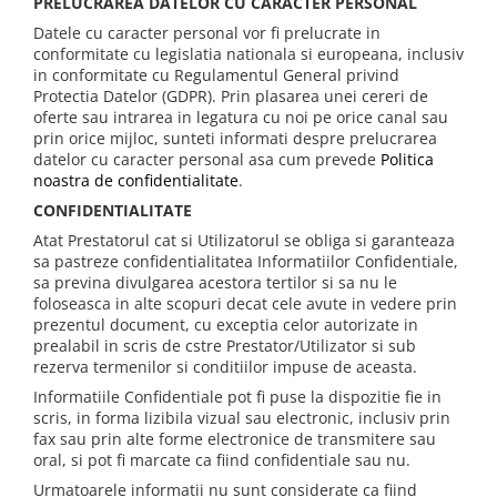
PRELUCRAREA DATELOR CU CARACTER PERSONAL
Datele cu caracter personal vor fi prelucrate in
conformitate cu legislatia nationala si europeana, inclusiv
in conformitate cu Regulamentul General privind
Protectia Datelor (GDPR). Prin plasarea unei cereri de
oferte sau intrarea in legatura cu noi pe orice canal sau
prin orice mijloc, sunteti informati despre prelucrarea
datelor cu caracter personal asa cum prevede
Politica
noastra de confidentialitate
.
CONFIDENTIALITATE
Atat Prestatorul cat si Utilizatorul se obliga si garanteaza
sa pastreze confidentialitatea Informatiilor Confidentiale,
sa previna divulgarea acestora tertilor si sa nu le
foloseasca in alte scopuri decat cele avute in vedere prin
prezentul document, cu exceptia celor autorizate in
prealabil in scris de cstre Prestator/Utilizator si sub
rezerva termenilor si conditiilor impuse de aceasta.
Informatiile Confidentiale pot fi puse la dispozitie fie in
scris, in forma lizibila vizual sau electronic, inclusiv prin
fax sau prin alte forme electronice de transmitere sau
oral, si pot fi marcate ca fiind confidentiale sau nu.
Urmatoarele informatii nu sunt considerate ca fiind