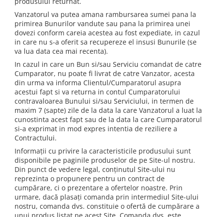
produsului returnat.
Vanzatorul va putea amana rambursarea sumei pana la
primirea Bunurilor vandute sau pana la primirea unei
dovezi conform careia acestea au fost expediate, in cazul
in care nu s-a oferit sa recupereze el insusi Bunurile (se
va lua data cea mai recenta).
In cazul in care un Bun si/sau Serviciu comandat de catre
Cumparator, nu poate fi livrat de catre Vanzator, acesta
din urma va informa Clientul/Cumparatorul asupra
acestui fapt si va returna in contul Cumparatorului
contravaloarea Bunului si/sau Serviciului, in termen de
maxim 7 (sapte) zile de la data la care Vanzatorul a luat la
cunostinta acest fapt sau de la data la care Cumparatorul
si-a exprimat in mod expres intentia de reziliere a
Contractului.
Informații cu privire la caracteristicile produsului sunt
disponibile pe paginile produselor de pe Site-ul nostru.
Din punct de vedere legal, conținutul Site-ului nu
reprezinta o propunere pentru un contract de
cumpărare, ci o prezentare a ofertelor noastre. Prin
urmare, dacă plasați comanda prin intermediul Site-ului
nostru, comanda dvs. constituie o ofertă de cumpărare a
unui produs listat pe acest Site. Comanda dvs. este