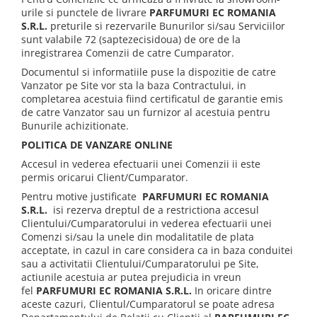
urile si punctele de livrare
PARFUMURI EC ROMANIA
S.R.L.
preturile si rezervarile Bunurilor si/sau Serviciilor
sunt valabile 72 (saptezecisidoua) de ore de la
inregistrarea Comenzii de catre Cumparator.
Documentul si informatiile puse la dispozitie de catre
Vanzator pe Site vor sta la baza Contractului, in
completarea acestuia fiind certificatul de garantie emis
de catre Vanzator sau un furnizor al acestuia pentru
Bunurile achizitionate.
POLITICA DE VANZARE ONLINE
Accesul in vederea efectuarii unei Comenzii ii este
permis oricarui Client/Cumparator.
Pentru motive justificate
PARFUMURI EC ROMANIA
S.R.L.
isi rezerva dreptul de a restrictiona accesul
Clientului/Cumparatorului in vederea efectuarii unei
Comenzi si/sau la unele din modalitatile de plata
acceptate, in cazul in care considera ca in baza conduitei
sau a activitatii Clientului/Cumparatorului pe Site,
actiunile acestuia ar putea prejudicia in vreun
fel
PARFUMURI EC ROMANIA S.R.L.
In oricare dintre
aceste cazuri, Clientul/Cumparatorul se poate adresa