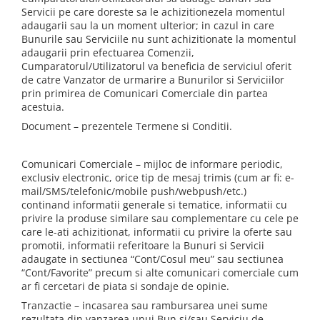
Servicii pe care doreste sa le achizitionezela momentul
adaugarii sau la un moment ulterior; in cazul in care
Bunurile sau Serviciile nu sunt achizitionate la momentul
adaugarii prin efectuarea Comenzii,
Cumparatorul/Utilizatorul va beneficia de serviciul oferit
de catre Vanzator de urmarire a Bunurilor si Serviciilor
prin primirea de Comunicari Comerciale din partea
acestuia.
Document – prezentele Termene si Conditii.
Comunicari Comerciale – mijloc de informare periodic,
exclusiv electronic, orice tip de mesaj trimis (cum ar fi: e-
mail/SMS/telefonic/mobile push/webpush/etc.)
continand informatii generale si tematice, informatii cu
privire la produse similare sau complementare cu cele pe
care le-ati achizitionat, informatii cu privire la oferte sau
promotii, informatii referitoare la Bunuri si Servicii
adaugate in sectiunea “Cont/Cosul meu” sau sectiunea
“Cont/Favorite” precum si alte comunicari comerciale cum
ar fi cercetari de piata si sondaje de opinie.
Tranzactie – incasarea sau rambursarea unei sume
rezultata din vanzarea unui Bun si/sau Serviciu de