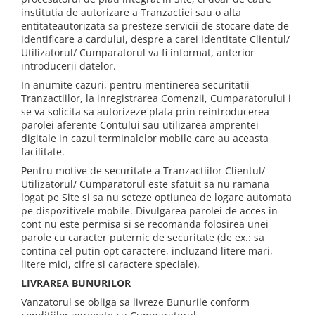
institutia de autorizare a Tranzactiei sau o alta
entitateautorizata sa presteze servicii de stocare date de
identificare a cardului, despre a carei identitate Clientul/
Utilizatorul/ Cumparatorul va fi informat, anterior
introducerii datelor.
In anumite cazuri, pentru mentinerea securitatii
Tranzactiilor, la inregistrarea Comenzii, Cumparatorului i
se va solicita sa autorizeze plata prin reintroducerea
parolei aferente Contului sau utilizarea amprentei
digitale in cazul terminalelor mobile care au aceasta
facilitate.
Pentru motive de securitate a Tranzactiilor Clientul/
Utilizatorul/ Cumparatorul este sfatuit sa nu ramana
logat pe Site si sa nu seteze optiunea de logare automata
pe dispozitivele mobile. Divulgarea parolei de acces in
cont nu este permisa si se recomanda folosirea unei
parole cu caracter puternic de securitate (de ex.: sa
contina cel putin opt caractere, incluzand litere mari,
litere mici, cifre si caractere speciale).
LIVRAREA BUNURILOR
Vanzatorul se obliga sa livreze Bunurile conform