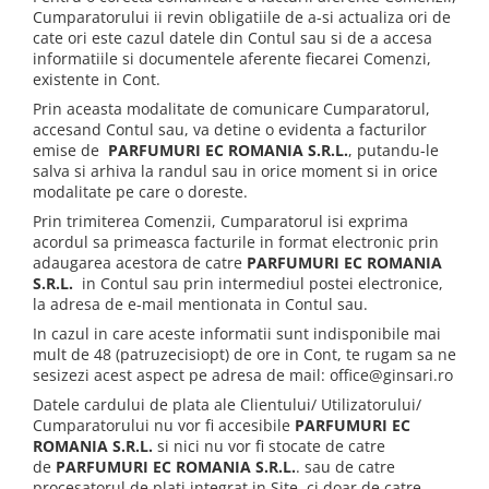
Cumparatorului ii revin obligatiile de a-si actualiza ori de
cate ori este cazul datele din Contul sau si de a accesa
informatiile si documentele aferente fiecarei Comenzi,
existente in Cont.
Prin aceasta modalitate de comunicare Cumparatorul,
accesand Contul sau, va detine o evidenta a facturilor
emise de
PARFUMURI EC ROMANIA S.R.L.
, putandu-le
salva si arhiva la randul sau in orice moment si in orice
modalitate pe care o doreste.
Prin trimiterea Comenzii, Cumparatorul isi exprima
acordul sa primeasca facturile in format electronic prin
adaugarea acestora de catre
PARFUMURI EC ROMANIA
S.R.L.
in Contul sau prin intermediul postei electronice,
la adresa de e-mail mentionata in Contul sau.
In cazul in care aceste informatii sunt indisponibile mai
mult de 48 (patruzecisiopt) de ore in Cont, te rugam sa ne
sesizezi acest aspect pe adresa de mail: office@ginsari.ro
Datele cardului de plata ale Clientului/ Utilizatorului/
Cumparatorului nu vor fi accesibile
PARFUMURI EC
ROMANIA S.R.L.
si nici nu vor fi stocate de catre
de
PARFUMURI EC ROMANIA S.R.L.
. sau de catre
procesatorul de plati integrat in Site, ci doar de catre