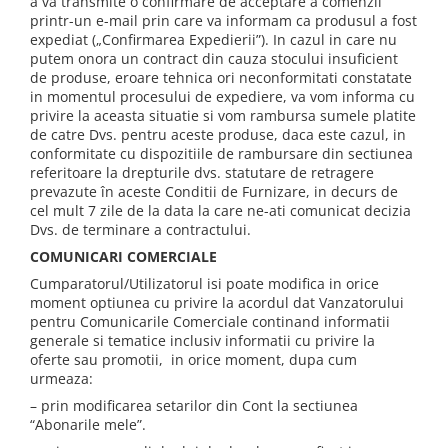
a va transmite o confirmare de acceptare a comenzii
printr-un e-mail prin care va informam ca produsul a fost
expediat („Confirmarea Expedierii”). In cazul in care nu
putem onora un contract din cauza stocului insuficient
de produse, eroare tehnica ori neconformitati constatate
in momentul procesului de expediere, va vom informa cu
privire la aceasta situatie si vom rambursa sumele platite
de catre Dvs. pentru aceste produse, daca este cazul, in
conformitate cu dispozitiile de rambursare din sectiunea
referitoare la drepturile dvs. statutare de retragere
prevazute în aceste Conditii de Furnizare, in decurs de
cel mult 7 zile de la data la care ne-ati comunicat decizia
Dvs. de terminare a contractului.
COMUNICARI COMERCIALE
Cumparatorul/Utilizatorul isi poate modifica in orice
moment optiunea cu privire la acordul dat Vanzatorului
pentru Comunicarile Comerciale continand informatii
generale si tematice inclusiv informatii cu privire la
oferte sau promotii, in orice moment, dupa cum
urmeaza:
– prin modificarea setarilor din Cont la sectiunea
“Abonarile mele”.