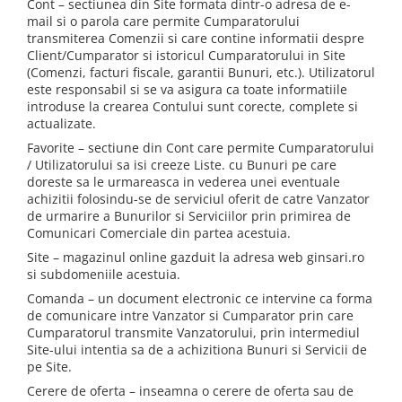
Cont – sectiunea din Site formata dintr-o adresa de e-
mail si o parola care permite Cumparatorului
transmiterea Comenzii si care contine informatii despre
Client/Cumparator si istoricul Cumparatorului in Site
(Comenzi, facturi fiscale, garantii Bunuri, etc.). Utilizatorul
este responsabil si se va asigura ca toate informatiile
introduse la crearea Contului sunt corecte, complete si
actualizate.
Favorite – sectiune din Cont care permite Cumparatorului
/ Utilizatorului sa isi creeze Liste. cu Bunuri pe care
doreste sa le urmareasca in vederea unei eventuale
achizitii folosindu-se de serviciul oferit de catre Vanzator
de urmarire a Bunurilor si Serviciilor prin primirea de
Comunicari Comerciale din partea acestuia.
Site – magazinul online gazduit la adresa web ginsari.ro
si subdomeniile acestuia.
Comanda – un document electronic ce intervine ca forma
de comunicare intre Vanzator si Cumparator prin care
Cumparatorul transmite Vanzatorului, prin intermediul
Site-ului intentia sa de a achizitiona Bunuri si Servicii de
pe Site.
Cerere de oferta – inseamna o cerere de oferta sau de