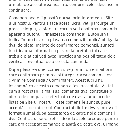
urmata de acceptarea noastra, conform celor descrise în
continuare.
Comanda poate fi plasată numai prin intermediul Site-
ului nostru. Pentru a face acest lucru, veti parcurge un
proces simplu, la sfarșitul caruia veti confirma comanda
apasand butonul „finalizeaza comanda”. Butonul va
indica în mod clar ca plasarea comenzii implică obligatia
dvs. de plata. Inainte de confirmarea comenzii, sunteti
intotdeauna informat cu privire la prețul total care
trebuie platit si veti avea întotdeauna posibilitatea de a
verifica si eventual de a corecta comanda.
Dupa plasarea unei comenzi, veți primi un e-mail prin
care confirmam primirea si înregistrarea comenzii dvs.
(„Primire Comanda / Confirmare”). Acest lucru nu
inseamnă ca aceasta comanda a fost acceptata. Astfel
cum a fost stabilit mai sus, comanda dvs. constituie o
oferta de cumparare efectuata de dvs. a unui produs
listat pe Site-ul nostru. Toate comenzile sunt supuse
acceptării de catre noi. Contractul dintre dvs. și noi va fi
format numai dupa acceptarea de catre noi a comenzii
dvs. Contractul se va referi doar la acele produse pentru
care am acceptat comanda plasată de catre dvs, urmand