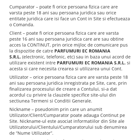
Cumparator – poate fi orice persoana fizica care are
varsta peste 18 ani sau persoana juridica sau orice
entitate juridica care isi face un Cont in Site si efectueaza
o Comanda.
Client – poate fi orice persoana fizica care are varsta
peste 16 ani sau persoana juridica care are sau obtine
acces la CONTINUT, prin orice mijloc de comunicare pus
la dispozitie de catre
PARFUMURI EC ROMANIA
S.R.L.
(electronic, telefonic, etc) sau in baza unui acord de
utilizare existent intre
PARFUMURI EC ROMANIA S.R.L.
si
acesta si care necesita crearea si utilizarea unui Cont.
Utilizator – orice persoana fizica care are varsta peste 18
ani sau persoana juridica inregistrata pe Site, care, prin
finalizarea procesului de creare a Contului, si-a dat
acordul cu privire la clauzele specifice site-ului din
sectiunea Termeni si Conditii Generale.
Nickname – pseudonim prin care un anumit
Utilizator/Client/Cumparator poate adauga Continut pe
Site. Nickname-ul este asociat informatiilor din Site ale
Utilizatorului/Clientului/Cumparatorului sub denumirea
de “Nume Utilizator”.