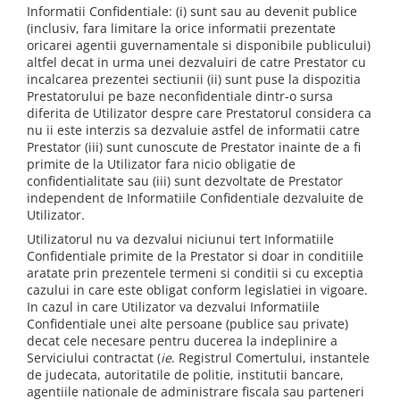
Informatii Confidentiale: (i) sunt sau au devenit publice
(inclusiv, fara limitare la orice informatii prezentate
oricarei agentii guvernamentale si disponibile publicului)
altfel decat in urma unei dezvaluiri de catre Prestator cu
incalcarea prezentei sectiunii (ii) sunt puse la dispozitia
Prestatorului pe baze neconfidentiale dintr-o sursa
diferita de Utilizator despre care Prestatorul considera ca
nu ii este interzis sa dezvaluie astfel de informatii catre
Prestator (iii) sunt cunoscute de Prestator inainte de a fi
primite de la Utilizator fara nicio obligatie de
confidentialitate sau (iii) sunt dezvoltate de Prestator
independent de Informatiile Confidentiale dezvaluite de
Utilizator.
Utilizatorul nu va dezvalui niciunui tert Informatiile
Confidentiale primite de la Prestator si doar in conditiile
aratate prin prezentele termeni si conditii si cu exceptia
cazului in care este obligat conform legislatiei in vigoare.
In cazul in care Utilizator va dezvalui Informatiile
Confidentiale unei alte persoane (publice sau private)
decat cele necesare pentru ducerea la indeplinire a
Serviciului contractat (
ie
. Registrul Comertului, instantele
de judecata, autoritatile de politie, institutii bancare,
agentiile nationale de administrare fiscala sau parteneri