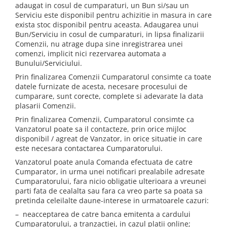
adaugat in cosul de cumparaturi, un Bun si/sau un
Serviciu este disponibil pentru achizitie in masura in care
exista stoc disponibil pentru aceasta. Adaugarea unui
Bun/Serviciu in cosul de cumparaturi, in lipsa finalizarii
Comenzii, nu atrage dupa sine inregistrarea unei
comenzi, implicit nici rezervarea automata a
Bunului/Serviciului.
Prin finalizarea Comenzii Cumparatorul consimte ca toate
datele furnizate de acesta, necesare procesului de
cumparare, sunt corecte, complete si adevarate la data
plasarii Comenzii.
Prin finalizarea Comenzii, Cumparatorul consimte ca
Vanzatorul poate sa il contacteze, prin orice mijloc
disponibil / agreat de Vanzator, in orice situatie in care
este necesara contactarea Cumparatorului.
Vanzatorul poate anula Comanda efectuata de catre
Cumparator, in urma unei notificari prealabile adresate
Cumparatorului, fara nicio obligatie ulterioara a vreunei
parti fata de cealalta sau fara ca vreo parte sa poata sa
pretinda celeilalte daune-interese in urmatoarele cazuri:
– neacceptarea de catre banca emitenta a cardului
Cumparatorului, a tranzactiei, in cazul platii online;