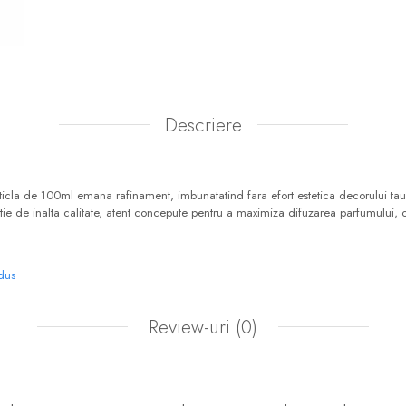
Descriere
ticla de 100ml emana rafinament, imbunatatind fara efort estetica decorului tau 
stie de inalta calitate, atent concepute pentru a maximiza difuzarea parfumului, 
odus
Review-uri
(0)