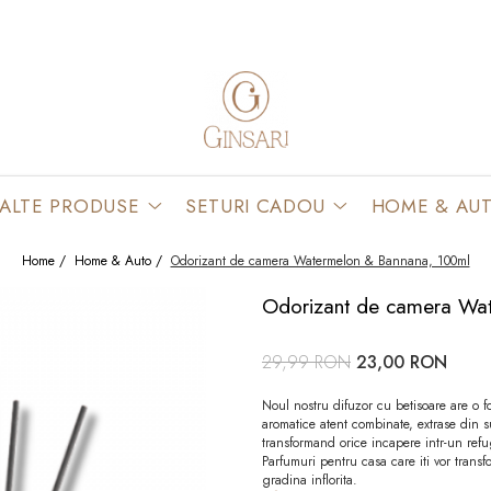
ALTE PRODUSE
SETURI CADOU
HOME & AU
Home /
Home & Auto /
Odorizant de camera Watermelon & Bannana, 100ml
Odorizant de camera Wa
29,99 RON
23,00 RON
Noul nostru difuzor cu betisoare are o 
aromatice atent combinate, extrase din 
transformand orice incapere intr-un refugi
Parfumuri pentru casa care iti vor transfo
gradina inflorita.