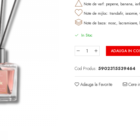
Note de varf: pepene, banana, iar
Note de mijloc: trandafir, iasomie, 
Note de baza: mosc, lacramioare, l
In Stoc
ADAUGA IN CO
Cod Produs:
5902315539464
Adauga la Favorite
Cere in