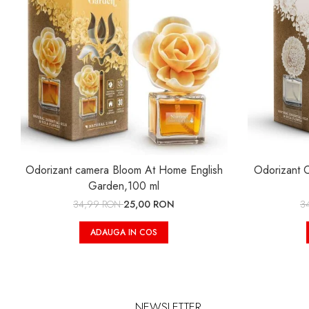
Odorizant camera Bloom At Home English
Odorizant 
Garden,100 ml
34,99 RON
25,00 RON
3
ADAUGA IN COS
NEWSLETTER