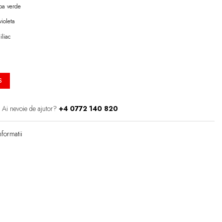
ba verde
violeta
iliac
S
Ai nevoie de ajutor?
+4 0772 140 820
formatii