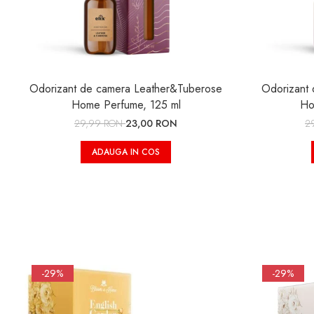
Odorizant de camera Leather&Tuberose
Odorizant 
Home Perfume, 125 ml
Ho
29,99 RON
23,00 RON
2
ADAUGA IN COS
-29%
-29%