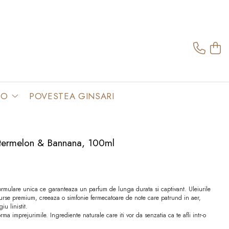
TO
POVESTEA GINSARI
termelon & Bannana, 100ml
formulare unica ce garanteaza un parfum de lunga durata si captivant. Uleiurile
surse premium, creeaza o simfonie fermecatoare de note care patrund in aer,
u linistit.
rma imprejurimile. Ingrediente naturale care iti vor da senzatia ca te afli intr-o