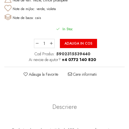
Note de varf: frezie, citrice proaspete
Note de mijloc: verde, violeta
Note de baza: cais
In Stoc
ADAUGA IN COS
Cod Produs:
5902315539440
Ai nevoie de ajutor?
+4 0772 140 820
Adauga la Favorite
Cere informatii
Descriere