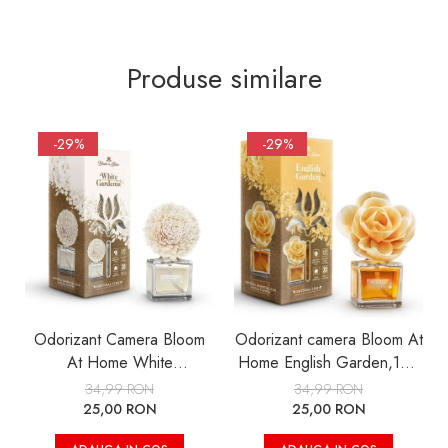
Produse similare
-29%
-29%
Odorizant Camera Bloom
Odorizant camera Bloom At
At Home White
Home English Garden,100
Gardenia,100 ml
ml
34,99 RON
34,99 RON
25,00 RON
25,00 RON