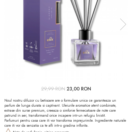
29,99 RON
23,00 RON
Noul nostru difuzor cu betisoare are o formulare unica ce garanteaza un
parfum de lunga durata si captivant. Uleiurile aromatice atent combinate,
extrase din surse premium, creeaza o simfonie fermecatoare de note care
patrund in aer, transformand orice incapere intr-un refugiu linistit.
Parfumuri pentru casa care iti vor transforma imprejurimile. Ingrediente naturale
care iti vor da senzatia ca te afli intr-o gradina inflorita.