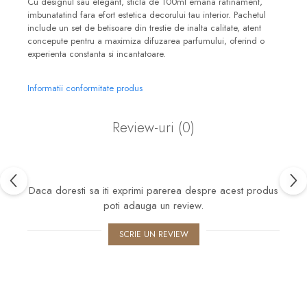
Cu designul sau elegant, sticla de 100ml emana rafinament,
imbunatatind fara efort estetica decorului tau interior. Pachetul
include un set de betisoare din trestie de inalta calitate, atent
concepute pentru a maximiza difuzarea parfumului, oferind o
experienta constanta si incantatoare.
Informatii conformitate produs
Review-uri
(0)
Daca doresti sa iti exprimi parerea despre acest produs
poti adauga un review.
SCRIE UN REVIEW