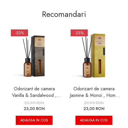
Recomandari
-23%
-23%
Odorizant de camera
Odorizant de camera
Vanilla & Sandalwood ,
Jasmine & Monoi , Home
Home Perfume,125 ml
Perfume , 125 ml
29,99 RON
29,99 RON
23,00 RON
23,00 RON
ADAUGA IN COS
ADAUGA IN COS