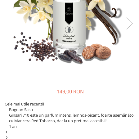
149,00 RON
Cele mai utile recenzii
Bogdan Sasu
Mi
Ginsari 710 este un parfum intens, lemnos-picant, foarte asemănător
Pa
cu Mancera Red Tobacco, dar la un preț mai accesibil!
ac
1 an
1 