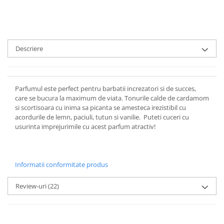
Descriere
Parfumul este perfect pentru barbatii increzatori si de succes,
care se bucura la maximum de viata. Tonurile calde de cardamom
si scortisoara cu inima sa picanta se amesteca irezistibil cu
acordurile de lemn, paciuli, tutun si vanilie. Puteti cuceri cu
usurinta imprejurimile cu acest parfum atractiv!
Tag: ec204, The Blazing MR Sam, Penhaligon's, Penhaligons, Mister Sam, spice bomb, Viktor &
Rolf
Informatii conformitate produs
Review-uri
(22)