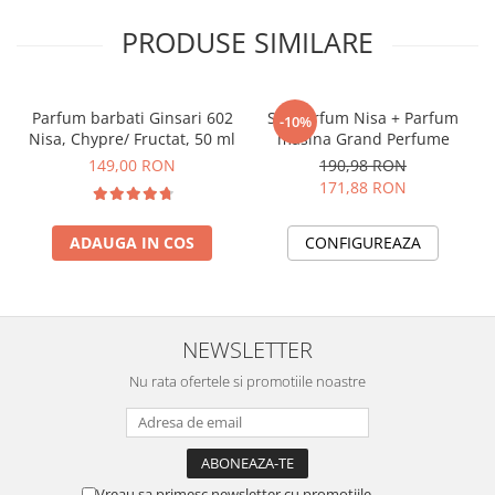
PRODUSE SIMILARE
Parfum barbati Ginsari 602
Set Parfum Nisa + Parfum
-10%
Nisa, Chypre/ Fructat, 50 ml
masina Grand Perfume
149,00 RON
190,98 RON
171,88 RON
ADAUGA IN COS
CONFIGUREAZA
NEWSLETTER
Nu rata ofertele si promotiile noastre
Vreau sa primesc newsletter cu promotiile