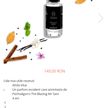
149,00 RON
Cele mai utile recenzii
Attila Vitai
Co
Un parfum excelent care amintește de
1-
Penhaligon’s The Blazing Mr Sam
3 
4 ani