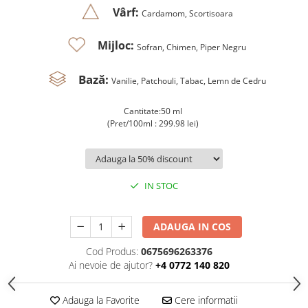
Vârf:
Cardamom, Scortisoara
Mijloc:
Sofran, Chimen, Piper Negru
Bază:
Vanilie, Patchouli, Tabac, Lemn de Cedru
Cantitate:50 ml
(Pret/100ml : 299.98 lei)
IN STOC
ADAUGA IN COS
Cod Produs:
0675696263376
Ai nevoie de ajutor?
+4 0772 140 820
Adauga la Favorite
Cere informatii