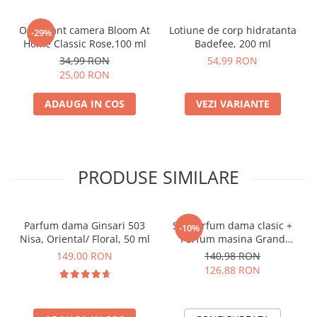
Odorizant camera Bloom At
Lotiune de corp hidratanta
-29%
Home Classic Rose,100 ml
Badefee, 200 ml
34,99 RON
54,99 RON
25,00 RON
ADAUGA IN COS
VEZI VARIANTE
PRODUSE SIMILARE
Parfum dama Ginsari 503
Set Parfum dama clasic +
-10%
Nisa, Oriental/ Floral, 50 ml
Parfum masina Grand
Perfume
149,00 RON
140,98 RON
126,88 RON