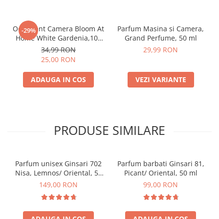
Odorizant Camera Bloom At
Parfum Masina si Camera,
-29%
Home White Gardenia,100
Grand Perfume, 50 ml
ml
34,99 RON
29,99 RON
25,00 RON
ADAUGA IN COS
VEZI VARIANTE
PRODUSE SIMILARE
Parfum unisex Ginsari 702
Parfum barbati Ginsari 81,
Nisa, Lemnos/ Oriental, 50
Picant/ Oriental, 50 ml
ml
149,00 RON
99,00 RON
ADAUGA IN COS
ADAUGA IN COS