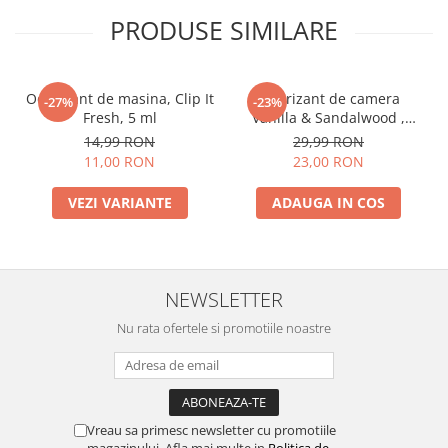
PRODUSE SIMILARE
Odorizant de masina, Clip It
Odorizant de camera
-27%
-23%
Fresh, 5 ml
Vanilla & Sandalwood ,
Home Perfume,125 ml
14,99 RON
29,99 RON
11,00 RON
23,00 RON
VEZI VARIANTE
ADAUGA IN COS
NEWSLETTER
Nu rata ofertele si promotiile noastre
Vreau sa primesc newsletter cu promotiile